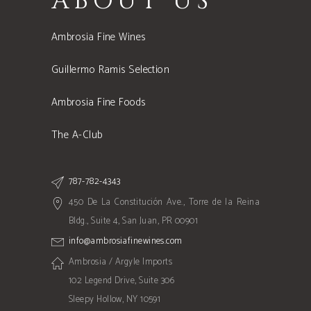
ABOUT US
Ambrosia Fine Wines
Guillermo Ramis Selection
Ambrosia Fine Foods
The A-Club
787-782-4343
450 De La Constitución Ave., Torre de la Reina
Bldg., Suite 4, San Juan, PR 00901
info@ambrosiafinewines.com
Ambrosia / Argyle Imports
102 Legend Drive, Suite 306
Sleepy Hollow, NY 10591