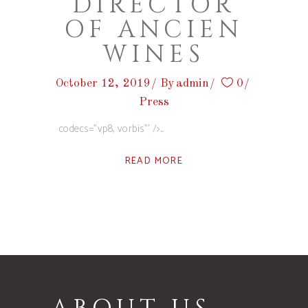
DIRECTOR
OF ANCIEN
WINES
October 12, 2019
By
admin
0
Press
codecs="vp8, vorbis"' />
READ MORE