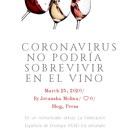
CORONAVIRUS
NO PODRÍA
SOBREVIVIR
EN EL VINO
March 25, 2020
By
Jovanska Molina
0
Blog
,
Press
En un comunicado oficial, La Federación
Española de Enología (FEAE) ha señalado